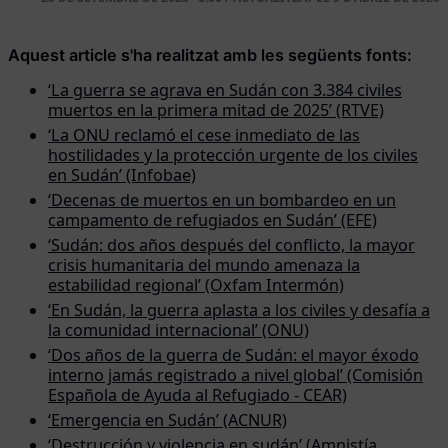
Aquest article s'ha realitzat amb les següents fonts:
‘La guerra se agrava en Sudán con 3.384 civiles
muertos en la primera mitad de 2025’ (RTVE)
‘La ONU reclamó el cese inmediato de las
hostilidades y la protección urgente de los civiles
en Sudán’ (Infobae)
‘Decenas de muertos en un bombardeo en un
campamento de refugiados en Sudán’ (EFE)
‘Sudán: dos años después del conflicto, la mayor
crisis humanitaria del mundo amenaza la
estabilidad regional’ (Oxfam Intermón)
‘En Sudán, la guerra aplasta a los civiles y desafía a
la comunidad internacional’ (ONU)
‘Dos años de la guerra de Sudán: el mayor éxodo
interno jamás registrado a nivel global’ (Comisión
Española de Ayuda al Refugiado - CEAR)
‘Emergencia en Sudán’ (ACNUR)
‘Destrucción y violencia en sudán’ (Amnistía