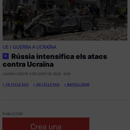
UE
/
GUERRA A UCRAÏNA
Rússia intensifica els atacs
★
contra Ucraïna
LAURA CUESTA
4 DE JUNY DE 2026 · 6:00
1R CICLE ESO
2N CICLE ESO
BATXILLERAT
PUBLICITAT: