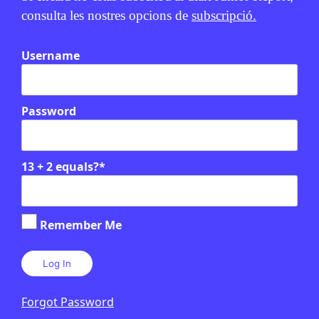
consulta les nostres opcions de
subscripció.
Username
Password
13 + 2 equals?
*
Remember Me
Relacionats
Forgot Password