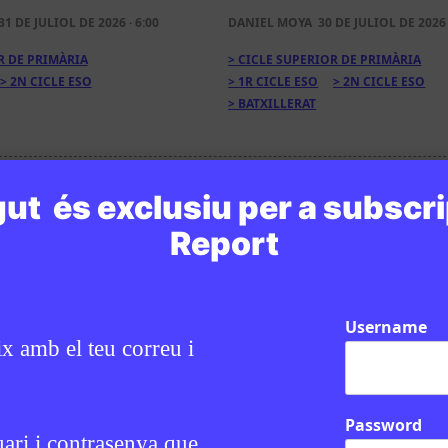
31 DE JULIOL DE 2026 · 6:00
DANIEL MOYA
30 DE JULIOL DE 2026 
R DE PRIMÀRIA
CICLE SUPERIOR DE PRIMÀRIA
2N CICLE ESO
1R CICLE ESO
2N CICLE ESO
BATXILLERAT
ut és exclusiu per a subscri
Report
Username
ix amb el teu correu i
Password
uari i contrasenya que