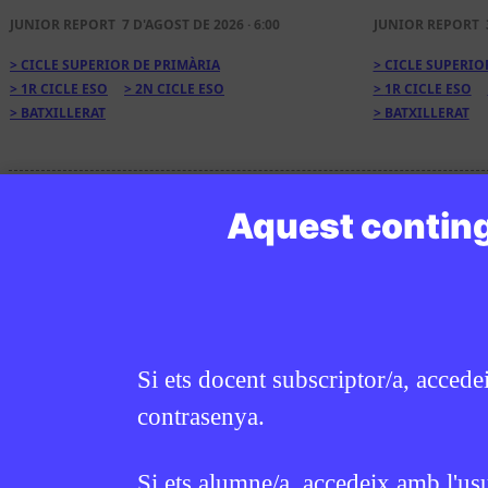
JUNIOR REPORT
7 D'AGOST DE 2026 · 6:00
JUNIOR REPORT
CICLE SUPERIOR DE PRIMÀRIA
CICLE SUPERIO
1R CICLE ESO
2N CICLE ESO
1R CICLE ESO
BATXILLERAT
BATXILLERAT
Aquest conting
Si ets docent subscriptor/a, accede
contrasenya.
Si ets alumne/a, accedeix amb l'us