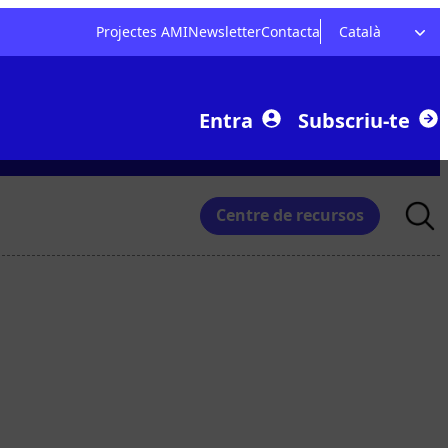
Projectes AMI
Newsletter
Contacta
Català
Entra
Subscriu-te
Searc
Centre de recursos
for: