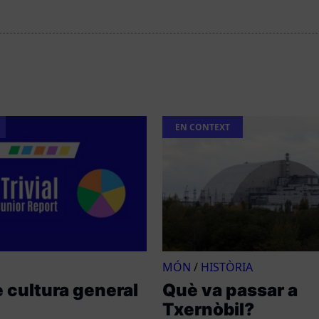
EN CONTEXT
MÓN
/
HISTÒRIA
e cultura general
Què va passar a
Txernòbil?