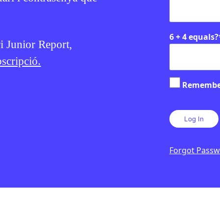
6 + 4 equals?
ri Junior Report,
scripció.
Remembe
Forgot Pass