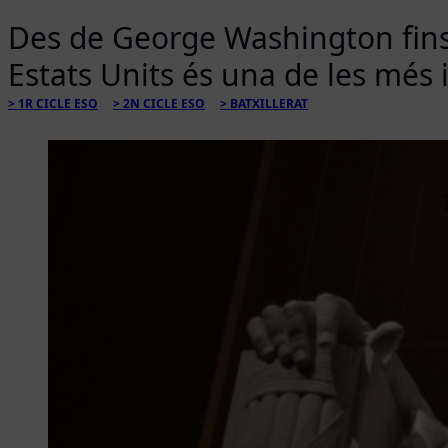
Des de George Washington fins a
Estats Units és una de les més i
1R CICLE ESO
2N CICLE ESO
BATXILLERAT