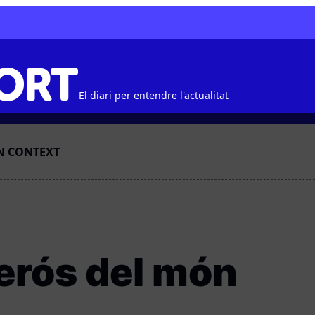
El diari per entendre l'actualitat
N CONTEXT
derós del món