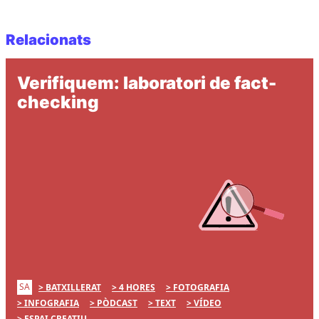
Relacionats
Verifiquem: laboratori de fact-
checking
SA
BATXILLERAT
4 HORES
FOTOGRAFIA
INFOGRAFIA
PÒDCAST
TEXT
VÍDEO
ESPAI CREATIU