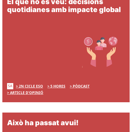
El que no es veu: decisions
quotidianes amb impacte global
SA
2N CICLE ESO
5 HORES
PÒDCAST
ARTICLE D'OPINIÓ
Això ha passat avui!