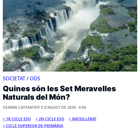
SOCIETAT
/
ODS
Quines són les Set Meravelles
Naturals del Món?
GEMMA CASTANYER
5 D'AGOST DE 2026 · 6:00
1R CICLE ESO
2N CICLE ESO
BATXILLERAT
CICLE SUPERIOR DE PRIMÀRIA