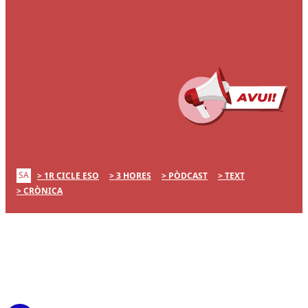
SA
1R CICLE ESO
3 HORES
PÒDCAST
TEXT
CRÒNICA