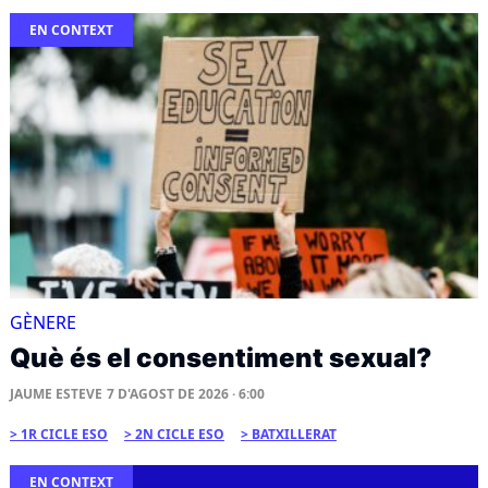
EN CONTEXT
GÈNERE
Què és el consentiment sexual?
JAUME ESTEVE
7 D'AGOST DE 2026 · 6:00
1R CICLE ESO
2N CICLE ESO
BATXILLERAT
EN CONTEXT