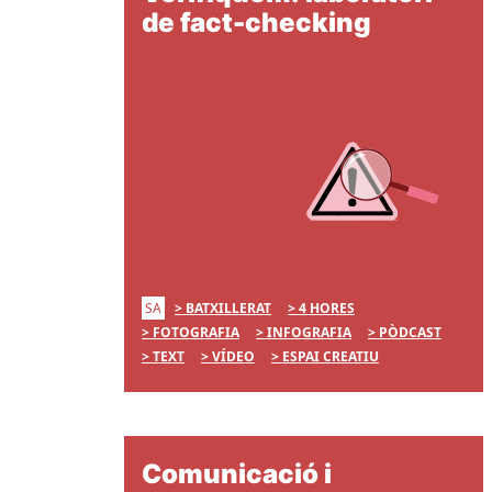
de fact-checking
SA
BATXILLERAT
4 HORES
FOTOGRAFIA
INFOGRAFIA
PÒDCAST
TEXT
VÍDEO
ESPAI CREATIU
Comunicació i