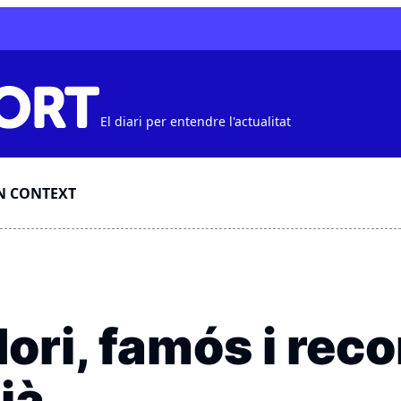
El diari per entendre l'actualitat
N CONTEXT
ori, famós i rec
ià