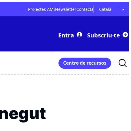
Projectes AMI
Newsletter
Contacta
Català
Entra
Subscriu-te
Searc
Centre de recursos
for:
onegut