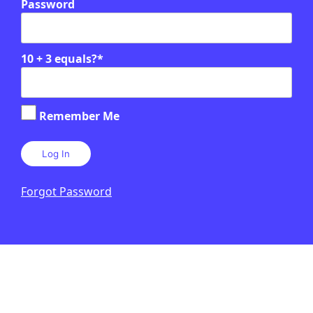
Password
Relacionats
EN CONTEXT
10 + 3 equals?
*
Remember Me
Forgot Password
CULTURA
/
ART
L’Estàtua de la Llibertat: per què
França va fer aquest regal als
Estats Units?
LAURA CUESTA
29 DE JULIOL DE 2026 · 6:00