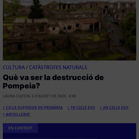
CULTURA
/
CATÀSTROFES NATURALS
Què va ser la destrucció de
Pompeia?
LAURA CUESTA
3 D'AGOST DE 2026 · 6:00
CICLE SUPERIOR DE PRIMÀRIA
1R CICLE ESO
2N CICLE ESO
BATXILLERAT
EN CONTEXT