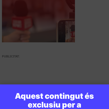
PUBLICITAT:
Aquest contingut és
exclusiu per a