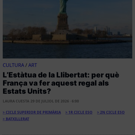
CULTURA
/
ART
L’Estàtua de la Llibertat: per què
França va fer aquest regal als
Estats Units?
LAURA CUESTA
29 DE JULIOL DE 2026 · 6:00
CICLE SUPERIOR DE PRIMÀRIA
1R CICLE ESO
2N CICLE ESO
BATXILLERAT