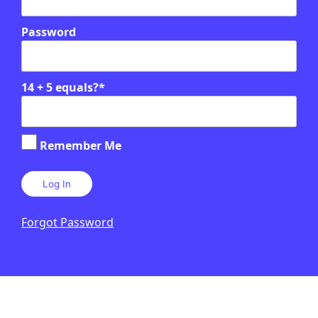
Password
Relacionats
EN CONTEXT
14 + 5 equals?
*
Remember Me
Forgot Password
CULTURA
/
CATÀSTROFES NATURALS
Què va ser la destrucció de
Pompeia?