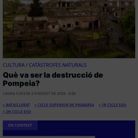
CULTURA
/
CATÀSTROFES NATURALS
Què va ser la destrucció de
Pompeia?
LAURA CUESTA
3 D'AGOST DE 2026 · 6:00
BATXILLERAT
CICLE SUPERIOR DE PRIMÀRIA
1R CICLE ESO
2N CICLE ESO
EN CONTEXT