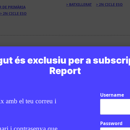
BATXILLERAT
2N CICLE ESO
R DE PRIMÀRIA
2N CICLE ESO
ut és exclusiu per a subscri
Report
Username
ix amb el teu correu i
Password
uari i contrasenya que