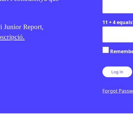
11 + 4 equals
ri Junior Report,
scripció.
Remembe
Forgot Pass