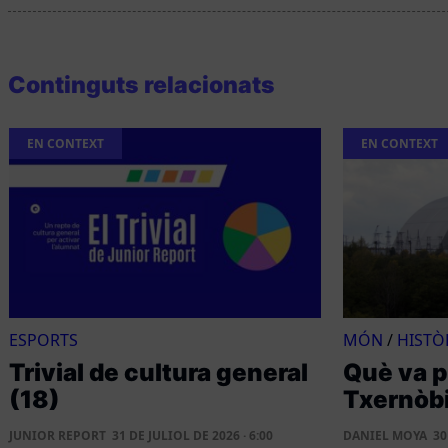
Continguts relacionats
EN CONTEXT
EN CONTEXT
ESPORTS
MÓN
/
HISTÒ
Trivial de cultura general
Què va p
(18)
Txernòbi
JUNIOR REPORT
31 DE JULIOL DE 2026 · 6:00
DANIEL MOYA
30