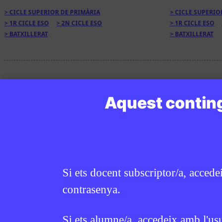
CICLE SUPERIOR DE PRIMÀRIA
CICLE SUPERIO
1R CICLE ESO
2N CICLE ESO
1R CICLE ESO
BATXILLERAT
BATXILLERAT
Aquest conting
Si ets docent subscriptor/a, accede
contrasenya.
Si ets alumne/a, accedeix amb l'us