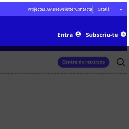
Projectes AMI
Newsletter
Contacta
Català
Entra
Subscriu-te
Searc
Centre de recursos
for: