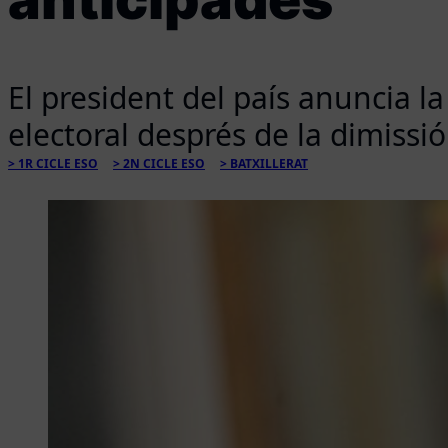
El president del país anuncia l
electoral després de la dimissi
1R CICLE ESO
2N CICLE ESO
BATXILLERAT