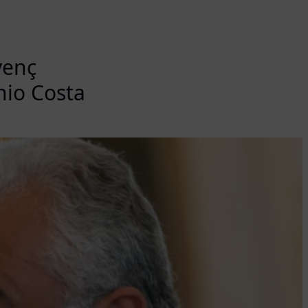
venç
nio Costa