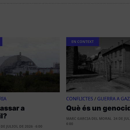
EN CONTEXT
RIA
CONFLICTES
/
GUERRA A GAZ
assar a
Què és un genoci
l?
MARC GARCIA DEL MORAL
24 DE JUL
6:00
 DE JULIOL DE 2026 · 6:00