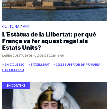
CULTURA
/
ART
L’Estàtua de la Llibertat: per què
França va fer aquest regal als
Estats Units?
LAURA CUESTA
29 DE JULIOL DE 2026 · 6:00
2N CICLE ESO
BATXILLERAT
CICLE SUPERIOR DE PRIMÀRIA
1R CICLE ESO
EN CONTEXT