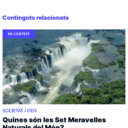
Continguts relacionats
EN CONTEXT
SOCIETAT
/
ODS
Quines són les Set Meravelles
Naturals del Món?