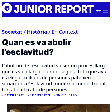
Skip
Junior
to
Report
content
Societat
/
Història
/
En Context
Quan es va abolir
l’esclavitud?
L’abolició de l’esclavitud va ser un procés llarg
que es va allargar durant segles. Tot i que avui
és il·legal, milions de persones pateixen
situacions d’esclavitud moderna com el treball
forçat o el tràfic de persones
BATXILLERAT
1R CICLE ESO
2N CICLE ESO