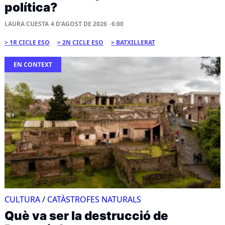
política?
LAURA CUESTA
4 D'AGOST DE 2026 · 6:00
1R CICLE ESO
2N CICLE ESO
BATXILLERAT
EN CONTEXT
CULTURA
/
CATÀSTROFES NATURALS
Què va ser la destrucció de