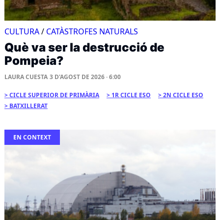
CULTURA
/
CATÀSTROFES NATURALS
Què va ser la destrucció de
Pompeia?
LAURA CUESTA
3 D'AGOST DE 2026 · 6:00
CICLE SUPERIOR DE PRIMÀRIA
1R CICLE ESO
2N CICLE ESO
BATXILLERAT
EN CONTEXT