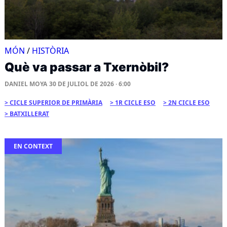
MÓN
/
HISTÒRIA
Què va passar a Txernòbil?
DANIEL MOYA
30 DE JULIOL DE 2026 · 6:00
CICLE SUPERIOR DE PRIMÀRIA
1R CICLE ESO
2N CICLE ESO
BATXILLERAT
EN CONTEXT