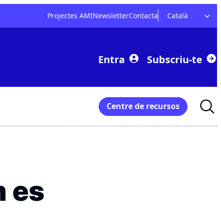
Projectes AMI
Newsletter
Contacta
Català
Entra
Subscriu-te
Searc
Centre de recursos
for:
m es