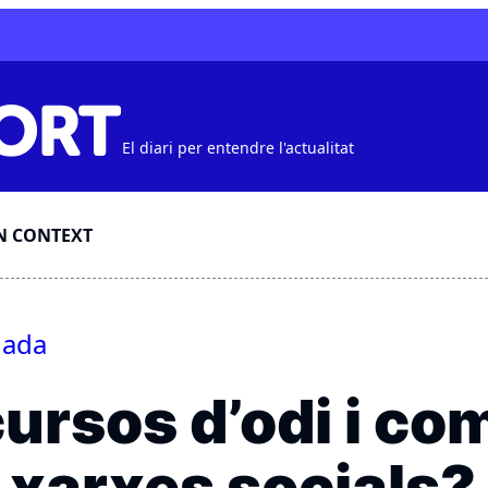
El diari per entendre l'actualitat
N CONTEXT
nada
ursos d’odi i co
 xarxes socials?