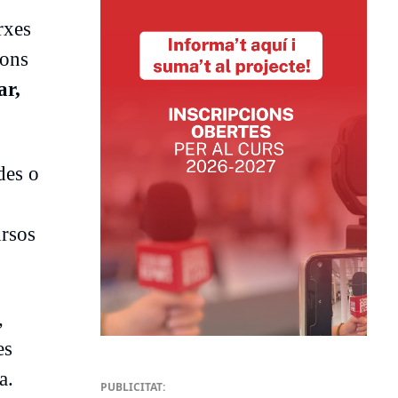
rxes
ions
ar,
des o
ursos
,
es
a.
PUBLICITAT: