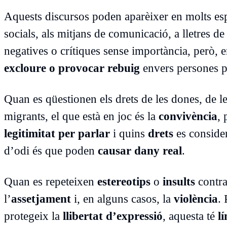
Aquests discursos poden aparèixer en molts esp
socials, als mitjans de comunicació, a lletres
negatives o crítiques sense importància, però, 
excloure o provocar rebuig
envers persones pe
Quan es qüestionen els drets de les dones, de 
migrants, el que està en joc és la
convivència
, 
legitimitat per parlar
i quins
drets
es consider
d’odi és que poden
causar dany real
.
Quan es repeteixen
estereotips
o
insults
contra
l’
assetjament
i, en alguns casos, la
violència
. 
protegeix la
llibertat d’expressió
, aquesta té
lí