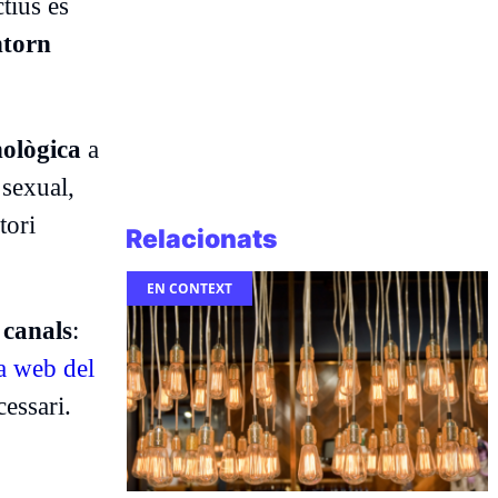
tius és
ntorn
nològica
a
 sexual,
tori
Relacionats
EN CONTEXT
 canals
:
a web del
cessari.