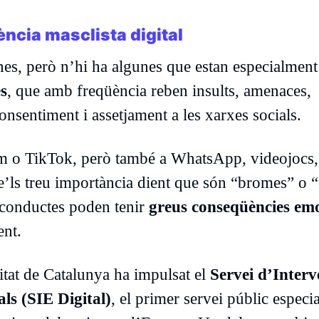
lència masclista digital
nes, però n’hi ha algunes que estan especialment
s
, que amb freqüència reben insults, amenaces,
onsentiment i assetjament a les xarxes socials.
am o TikTok, però també a WhatsApp, videojocs,
 se’ls treu importància dient que són “bromes” o 
 conductes poden tenir
greus conseqüències em
ent.
litat de Catalunya ha impulsat el
Servei d’Interv
als (SIE Digital)
, el primer servei públic especia