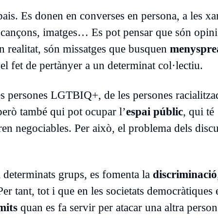
ais. Es donen en converses en persona, a les xa
 de cançons, imatges… Es pot pensar que són opin
en realitat, són missatges que busquen
menyspre
l fet de pertànyer a un determinat col·lectiu.
les persones LGTBIQ+, de les persones racialitza
però també qui pot ocupar l’
espai públic
, qui té
en negociables. Per això, el problema dels disc
 determinats grups, es fomenta la
discriminació
Per tant, tot i que en les societats democràtiques 
mits
quan es fa servir per atacar una altra person