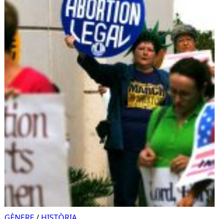
GÈNERE
/
HISTÒRIA