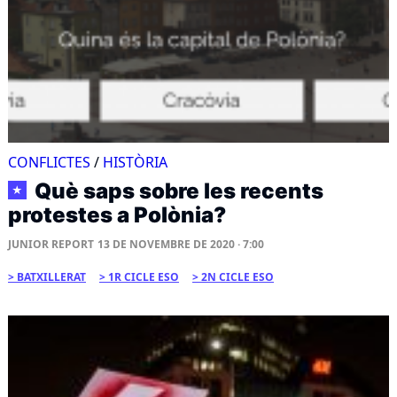
CONFLICTES
/
HISTÒRIA
Què saps sobre les recents
★
protestes a Polònia?
JUNIOR REPORT
13 DE NOVEMBRE DE 2020 · 7:00
BATXILLERAT
1R CICLE ESO
2N CICLE ESO