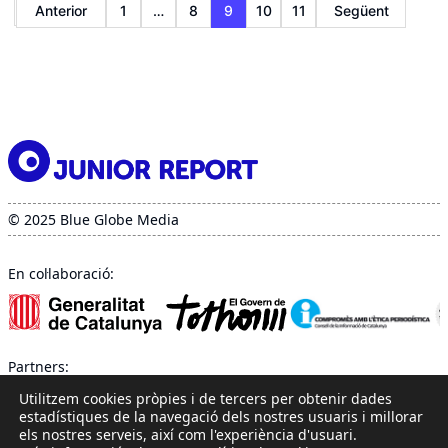
Anterior
1
…
8
9
10
11
Següent
de
les
entrades
© 2025 Blue Globe Media
En col·laboració:
Partners:
Utilitzem cookies pròpies i de tercers per obtenir dades
estadístiques de la navegació dels nostres usuaris i millorar
els nostres serveis, així com l'experiència d'usuari.