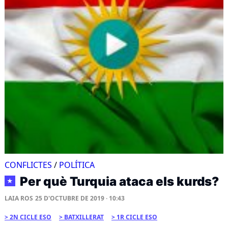
CONFLICTES
/
POLÍTICA
Per què Turquia ataca els kurds?
★
LAIA ROS
25 D'OCTUBRE DE 2019 · 10:43
2N CICLE ESO
BATXILLERAT
1R CICLE ESO