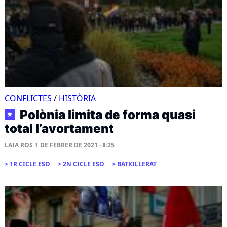
CONFLICTES
/
HISTÒRIA
Polònia limita de forma quasi
★
total l’avortament
LAIA ROS
1 DE FEBRER DE 2021 · 8:25
1R CICLE ESO
2N CICLE ESO
BATXILLERAT