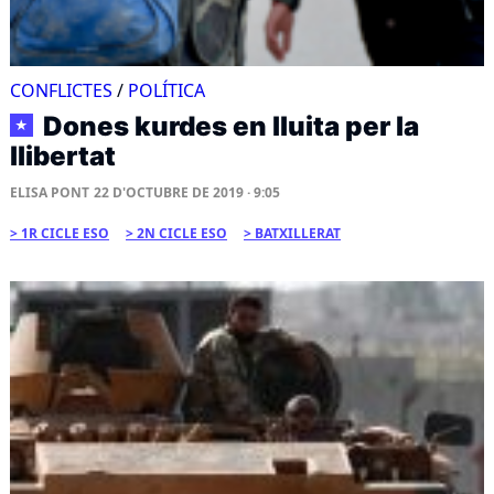
CONFLICTES
/
POLÍTICA
Dones kurdes en lluita per la
★
llibertat
ELISA PONT
22 D'OCTUBRE DE 2019 · 9:05
1R CICLE ESO
2N CICLE ESO
BATXILLERAT