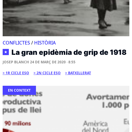
CONFLICTES
/
HISTÒRIA
La gran epidèmia de grip de 1918
★
JOSEP BLANCH
24 DE MARÇ DE 2020 · 8:55
1R CICLE ESO
2N CICLE ESO
BATXILLERAT
EN CONTEXT