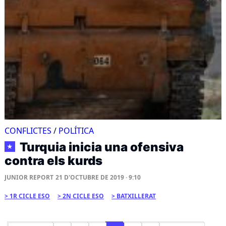
CONFLICTES
/
POLÍTICA
Turquia inicia una ofensiva
★
contra els kurds
JUNIOR REPORT
21 D'OCTUBRE DE 2019 · 9:10
1R CICLE ESO
2N CICLE ESO
BATXILLERAT
Paginació