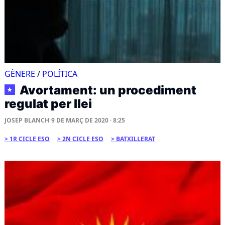
GÈNERE
/
POLÍTICA
Avortament: un procediment
★
regulat per llei
JOSEP BLANCH
9 DE MARÇ DE 2020 · 8:25
1R CICLE ESO
2N CICLE ESO
BATXILLERAT