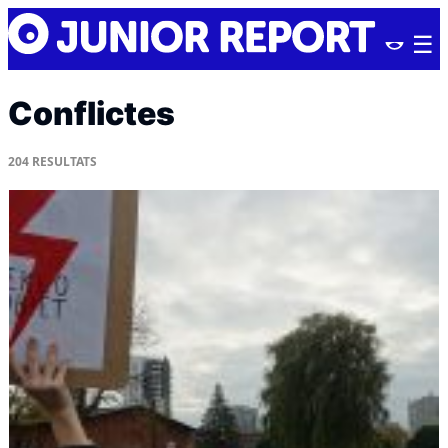
Skip
Junior
to
Report
content
Conflictes
204
RESULTATS