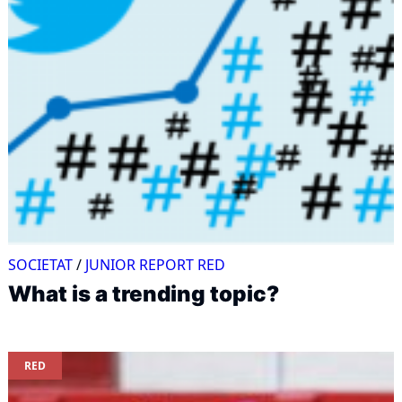
SOCIETAT
/
JUNIOR REPORT RED
What is a trending topic?
RED