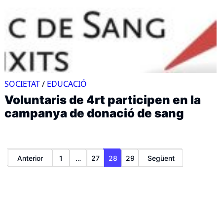
SOCIETAT
/
EDUCACIÓ
Voluntaris de 4rt participen en la
campanya de donació de sang
Paginació
Anterior
1
…
27
28
29
Següent
de
les
entrades