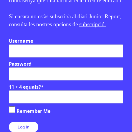
contrasenya que t’ha facilitat el teu centre educatiu.
Si encara no estàs subscrit/a al diari Junior Report,
consulta les nostres opcions de
subscripció.
Username
Password
11 + 4 equals?
*
Remember Me
Relacionats