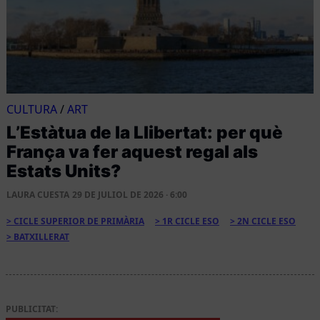
CULTURA
/
ART
L’Estàtua de la Llibertat: per què
França va fer aquest regal als
Estats Units?
LAURA CUESTA
29 DE JULIOL DE 2026 · 6:00
CICLE SUPERIOR DE PRIMÀRIA
1R CICLE ESO
2N CICLE ESO
BATXILLERAT
PUBLICITAT: