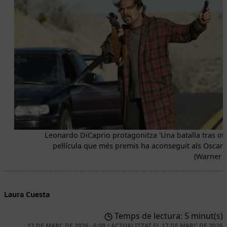
Leonardo DiCaprio protagonitza 'Una batalla tras otra
pel·lícula que més premis ha aconseguit als Oscar 
(Warner B
Laura Cuesta
Temps de lectura: 5 minut(s)
17 DE MARÇ DE 2026 · 6:00
/
ACTUALITZAT EL
17 DE MARÇ DE 2026