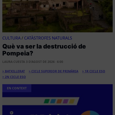
CULTURA
/
CATÀSTROFES NATURALS
Què va ser la destrucció de
Pompeia?
LAURA CUESTA
3 D'AGOST DE 2026 · 6:00
BATXILLERAT
CICLE SUPERIOR DE PRIMÀRIA
1R CICLE ESO
2N CICLE ESO
EN CONTEXT