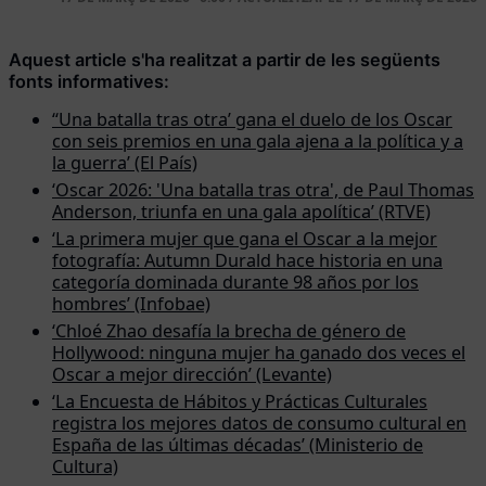
Aquest article s'ha realitzat a partir de les següents
fonts informatives:
‘‘Una batalla tras otra’ gana el duelo de los Oscar
con seis premios en una gala ajena a la política y a
la guerra’ (El País)
‘Oscar 2026: 'Una batalla tras otra', de Paul Thomas
Anderson, triunfa en una gala apolítica’ (RTVE)
‘La primera mujer que gana el Oscar a la mejor
fotografía: Autumn Durald hace historia en una
categoría dominada durante 98 años por los
hombres’ (Infobae)
‘Chloé Zhao desafía la brecha de género de
Hollywood: ninguna mujer ha ganado dos veces el
Oscar a mejor dirección’ (Levante)
‘La Encuesta de Hábitos y Prácticas Culturales
registra los mejores datos de consumo cultural en
España de las últimas décadas’ (Ministerio de
Cultura)