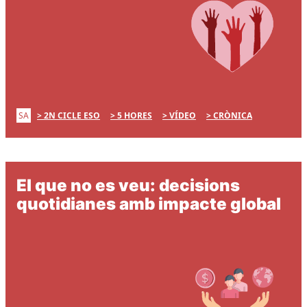
SA
2N CICLE ESO
5 HORES
VÍDEO
CRÒNICA
El que no es veu: decisions
quotidianes amb impacte global