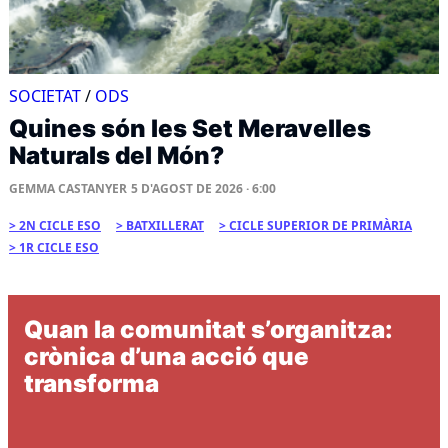
SOCIETAT
/
ODS
Quines són les Set Meravelles
Naturals del Món?
GEMMA CASTANYER
5 D'AGOST DE 2026 · 6:00
2N CICLE ESO
BATXILLERAT
CICLE SUPERIOR DE PRIMÀRIA
1R CICLE ESO
Quan la comunitat s’organitza:
crònica d’una acció que
transforma