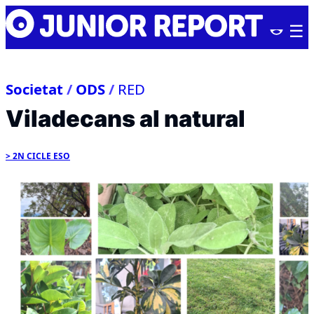
Skip
Junior
to
Report
content
Societat
/
ODS
/
RED
Viladecans al natural
2N CICLE ESO