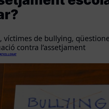
ar?
i, víctimes de bullying, qüestion
tuació contra l’assetjament
ATXILLERAT