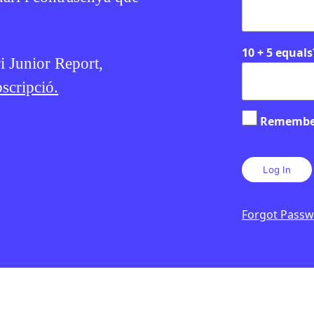
10 + 5 equals
ri Junior Report,
scripció.
Remembe
Forgot Pass