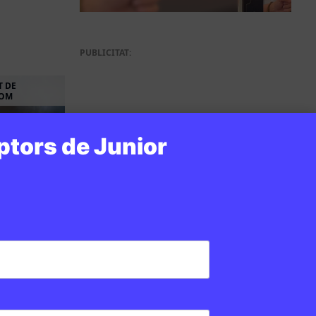
PUBLICITAT:
T DE
HOM
ptors de Junior
s
uè
 15:40