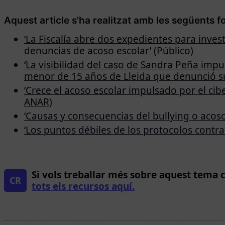
Aquest article s'ha realitzat amb les següents f
‘La Fiscalía abre dos expedientes para invest
denuncias de acoso escolar’ (Público)
‘La visibilidad del caso de Sandra Peña impul
menor de 15 años de Lleida que denunció suf
‘Crece el acoso escolar impulsado por el cib
ANAR)
‘Causas y consecuencias del bullying o acoso
‘Los puntos débiles de los protocolos contra 
Si vols treballar més sobre aquest tema 
CR
tots els recursos aquí.