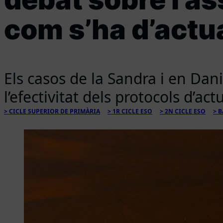
com s’ha d’actu
Els casos de la Sandra i en Dan
l’efectivitat dels protocols d’ac
CICLE SUPERIOR DE PRIMÀRIA
1R CICLE ESO
2N CICLE ESO
B