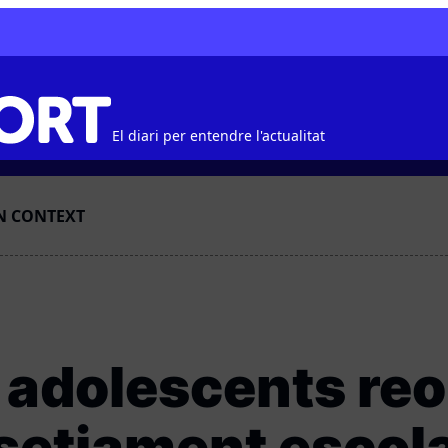
El diari per entendre l'actualitat
N CONTEXT
s adolescents reo
ssetjament escola