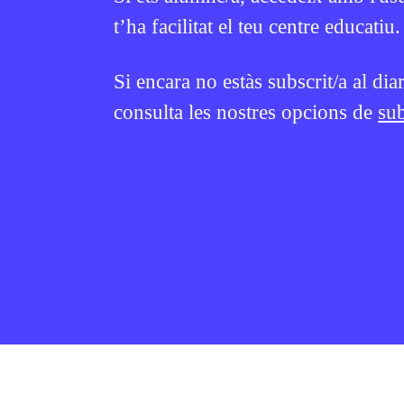
t’ha facilitat el teu centre educatiu.
1R CICLE ESO
2N CICLE ESO
BATXILLERAT
Si encara no estàs subscrit/a al dia
consulta les nostres opcions de
sub