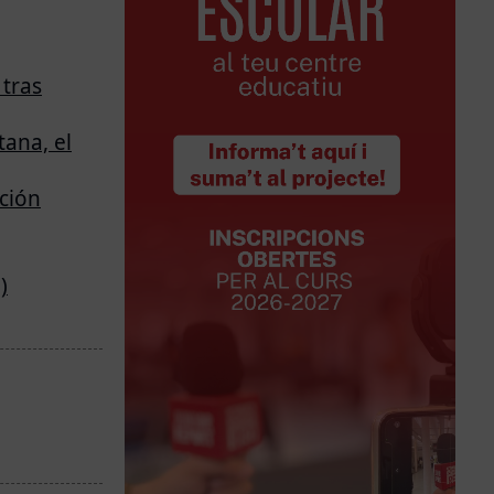
 tras
tana, el
ación
)