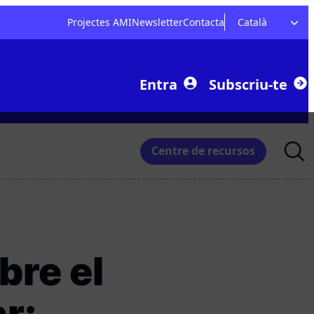
Projectes AMI
Newsletter
Contacta
Català
Entra
Subscriu-te
Searc
Centre de recursos
for:
bre el
r: