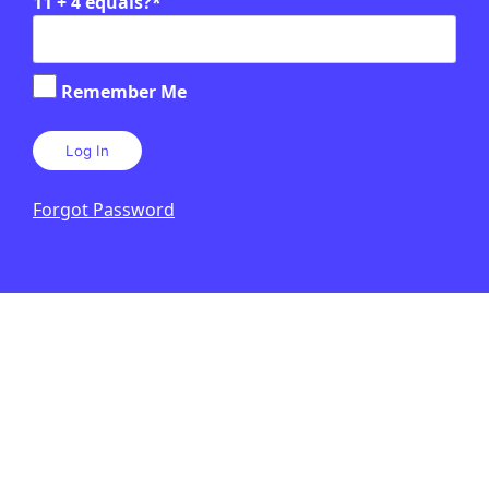
11 + 4 equals?
*
quotidianes amb impacte global
Remember Me
Forgot Password
SA
2N CICLE ESO
5 HORES
PÒDCAST
ARTICLE D'OPINIÓ
EN CONTEXT