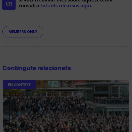
CR
consulta
tots els recursos aquí.
Etiquetes
MEMBERS-ONLY
Continguts relacionats
EN CONTEXT