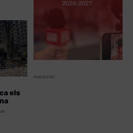
PUBLICITAT:
ca els
ïna
:00