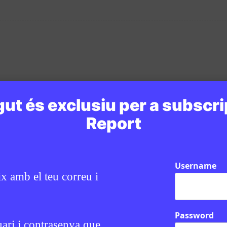
ut és exclusiu per a subscri
Report
Username
ix amb el teu correu i
Password
uari i contrasenya que