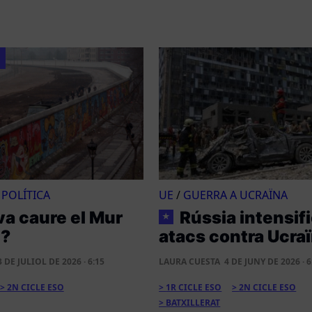
/
POLÍTICA
UE
/
GUERRA A UCRAÏNA
va caure el Mur
Rússia intensifi
★
n?
atacs contra Ucra
3 DE JULIOL DE 2026 · 6:15
LAURA CUESTA
4 DE JUNY DE 2026 · 6
2N CICLE ESO
1R CICLE ESO
2N CICLE ESO
BATXILLERAT