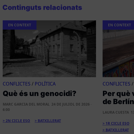
Continguts relacionats
EN CONTEXT
EN CONTEXT
CONFLICTES
/
POLÍTICA
CONFLICTES
Què és un genocidi?
Per què 
de Berlí
MARC GARCIA DEL MORAL
24 DE JULIOL DE 2026 ·
6:00
LAURA CUESTA
1
2N CICLE ESO
BATXILLERAT
1R CICLE ESO
BATXILLERAT