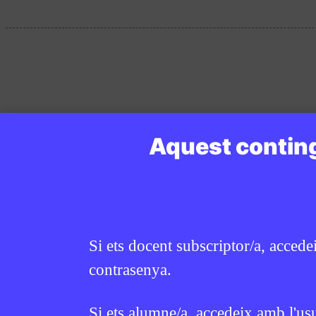
Aquest conting
Si ets docent subscriptor/a, accede
contrasenya.
Si ets alumne/a, accedeix amb l'us