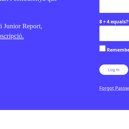
8 + 4 equals?
ri Junior Report,
scripció.
Remembe
Forgot Pass