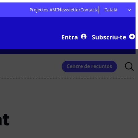
Projectes AMI
Newsletter
Contacta
Català
Entra
Subscriu-te
Searc
Centre de recursos
for:
at