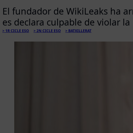
El fundador de WikiLeaks ha ar
es declara culpable de violar la
1R CICLE ESO
2N CICLE ESO
BATXILLERAT