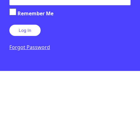
Microfusa presenta el seu Hub
Creatiu, una nova manera
Remember Me
d’aprendre música des de dins de la
indústria
JUDITH VIVES
18 DE JUNY DE 2026 · 11:12
Forgot Password