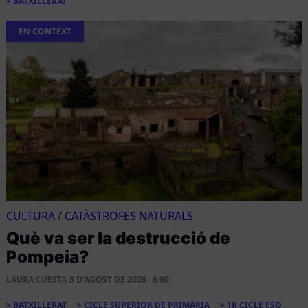
BATXILLERAT
EN CONTEXT
CULTURA
/
CATÀSTROFES NATURALS
Què va ser la destrucció de
Pompeia?
LAURA CUESTA
3 D'AGOST DE 2026 · 6:00
BATXILLERAT
CICLE SUPERIOR DE PRIMÀRIA
1R CICLE ESO