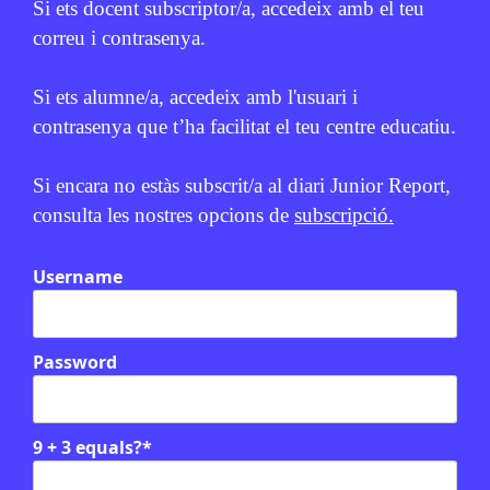
Si ets docent subscriptor/a, accedeix amb el teu
correu i contrasenya.
Si ets alumne/a, accedeix amb l'usuari i
Relacionats
contrasenya que t’ha facilitat el teu centre educatiu.
En col·laboració amb
MICROFUSA
Si encara no estàs subscrit/a al diari Junior Report,
consulta les nostres opcions de
subscripció.
Username
Password
9 + 3 equals?
*
CULTURA
/
EDUCACIÓ