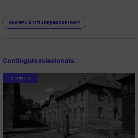
Etiquetes
QUADERN D'ESTIU DE JUNIOR REPORT
Continguts relacionats
EN CONTEXT