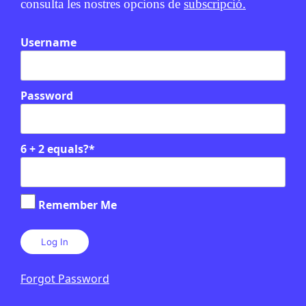
consulta les nostres opcions de
subscripció.
Username
Password
6 + 2 equals?
*
Relacionats
EN CONTEXT
Remember Me
Forgot Password