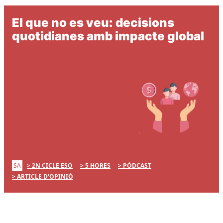
El que no es veu: decisions
quotidianes amb impacte global
SA
2N CICLE ESO
5 HORES
PÒDCAST
ARTICLE D'OPINIÓ