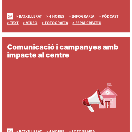
SA
BATXILLERAT
4 HORES
INFOGRAFIA
PÒDCAST
TEXT
VÍDEO
FOTOGRAFIA
ESPAI CREATIU
Comunicació i campanyes amb
impacte al centre
SA
BATXILLERAT
4 HORES
FOTOGRAFIA