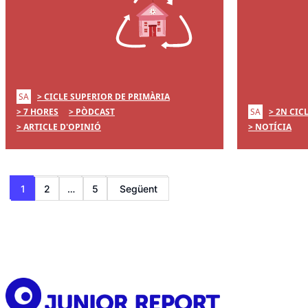
SA
CICLE SUPERIOR DE PRIMÀRIA
SA
7 HORES
PÒDCAST
2N CIC
ARTICLE D'OPINIÓ
NOTÍCIA
Paginació
1
2
…
5
Següent
de
les
entrades