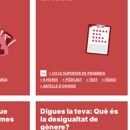
SA
CICLE SUPERIOR DE PRIMÀRIA
ÀRIA
6 HORES
PÒDCAST
TEXT
VÍDEO
ARTICLE D'OPINIÓ
que
Digues la teva: Què és
emes
la desigualtat de
gènere?