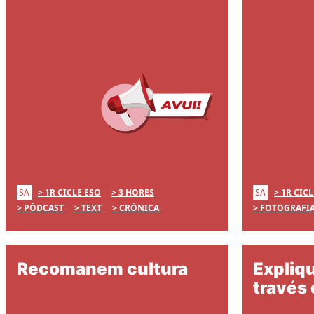
SA
SA
1R CICLE ESO
3 HORES
1R CICL
PÒDCAST
TEXT
CRÒNICA
FOTOGRAFI
Recomanem cultura
Expliq
través 