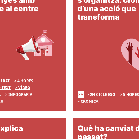
nyes amb
s’organitza: crò
 al centre
d’una acció que
transforma
LERAT
4 HORES
TEXT
VÍDEO
SA
A
INFOGRAFIA
2N CICLE ESO
5 HORES
IU
CRÒNICA
explica
Què ha canviat d
passat?