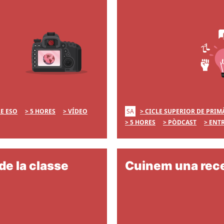
SA
LE ESO
5 HORES
VÍDEO
CICLE SUPERIOR DE PRIM
5 HORES
PÒDCAST
ENTR
de la classe
Cuinem una rec