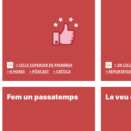
SA
SA
CICLE SUPERIOR DE PRIMÀRIA
2N CIC
6 HORES
PÒDCAST
CRÍTICA
REPORTATGE
Fem un passatemps
La veu 