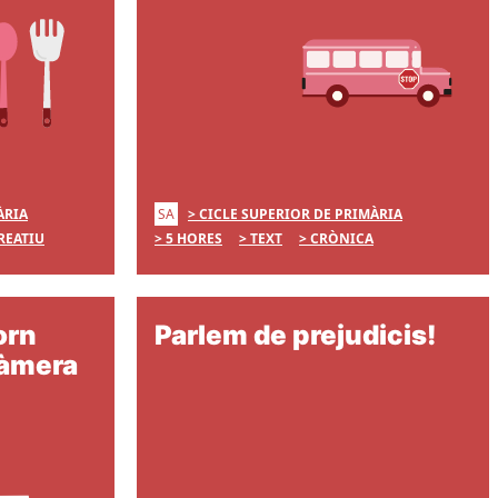
SA
ÀRIA
CICLE SUPERIOR DE PRIMÀRIA
REATIU
5 HORES
TEXT
CRÒNICA
orn
Parlem de prejudicis!
càmera