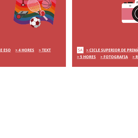
SA
LE ESO
4 HORES
TEXT
CICLE SUPERIOR DE PRIM
5 HORES
FOTOGRAFIA
R