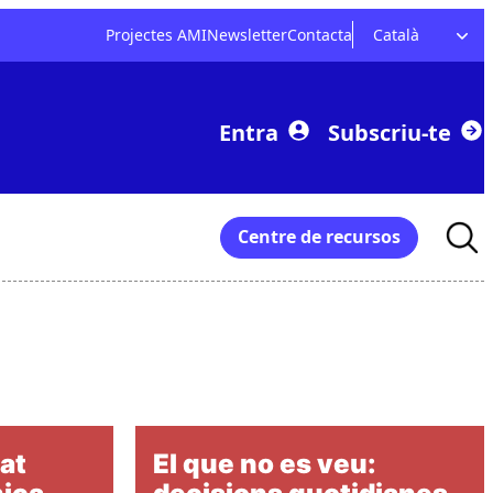
Projectes AMI
Newsletter
Contacta
Català
Entra
Subscriu-te
Searc
Centre de recursos
for:
at
El que no es veu: