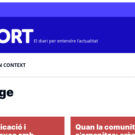
El diari per entendre l'actualitat
N CONTEXT
tge
cació i
Quan la comunit