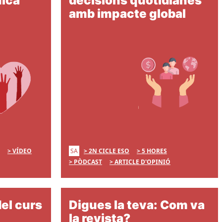
nica
decisions quotidianes
amb impacte global
SA
VÍDEO
2N CICLE ESO
5 HORES
PÒDCAST
ARTICLE D'OPINIÓ
el curs
Digues la teva: Com va
la revista?