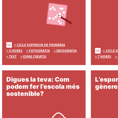
SA
CICLE SUPERIOR DE PRIMÀRIA
SA
5 HORES
FOTOGRAFIA
INFOGRAFIA
CICLE 
TEXT
ESPAI CREATIU
7 HORES
Digues la teva: Com
L’espor
podem fer l’escola més
gènere
sostenible?