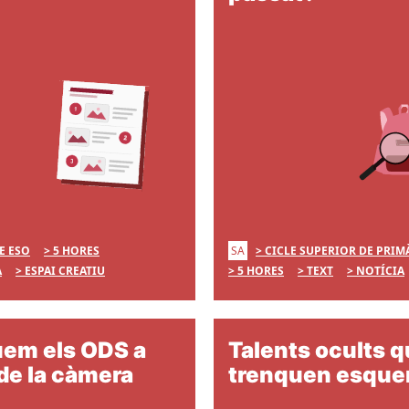
SA
E ESO
5 HORES
CICLE SUPERIOR DE PRIM
A
ESPAI CREATIU
5 HORES
TEXT
NOTÍCIA
uem els ODS a
Talents ocults 
de la càmera
trenquen esqu