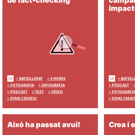
de fact-checking
campa
impacte
SA
SA
BATXILLERAT
4 HORES
BATXIL
FOTOGRAFIA
INFOGRAFIA
PÒDCAST
PÒDCAST
TEXT
VÍDEO
FOTOGRAFI
ESPAI CREATIU
ESPAI CREAT
Això ha passat avui!
Crea i 