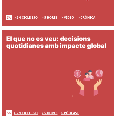
SA
2N CICLE ESO
5 HORES
VÍDEO
CRÒNICA
El que no es veu: decisions
quotidianes amb impacte global
SA
2N CICLE ESO
5 HORES
PÒDCAST