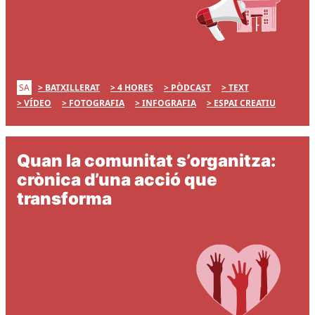
SA
BATXILLERAT
4 HORES
PÒDCAST
TEXT
VÍDEO
FOTOGRAFIA
INFOGRAFIA
ESPAI CREATIU
Quan la comunitat s’organitza:
crònica d’una acció que
transforma