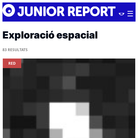
Skip
Junior
to
Report
content
Exploració espacial
83
RESULTATS
RED