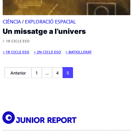
CIÈNCIA
/
EXPLORACIÓ ESPACIAL
Un missatge a l’univers
1R CICLE ESO
1R CICLE ESO
2N CICLE ESO
BATXILLERAT
Paginació
Anterior
1
…
4
5
de
les
entrades