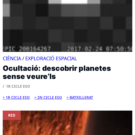
CIÈNCIA
/
EXPLORACIÓ ESPACIAL
Ocultació: descobrir planetes
sense veure’ls
1R CICLE ESO
1R CICLE ESO
2N CICLE ESO
BATXILLERAT
RED