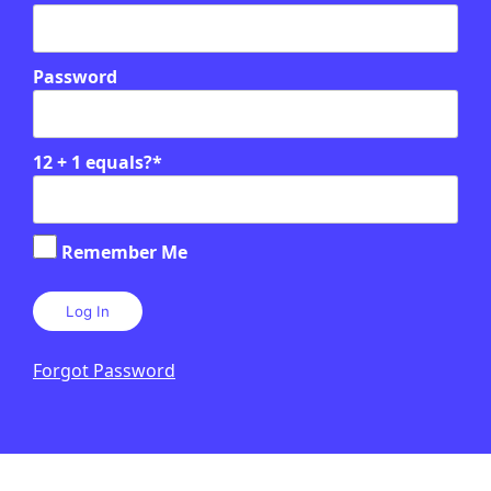
Password
12 + 1 equals?
*
Relacionats
Remember Me
EN CONTEXT
Forgot Password