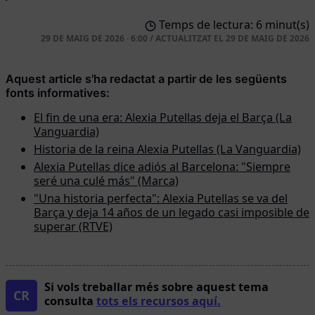
Temps de lectura: 6 minut(s)
29 DE MAIG DE 2026 · 6:00
/
ACTUALITZAT EL
29 DE MAIG DE 2026
Aquest article s'ha redactat a partir de les següents
fonts informatives:
El fin de una era: Alexia Putellas deja el Barça (La
Vanguardia)
Historia de la reina Alexia Putellas (La Vanguardia)
Alexia Putellas dice adiós al Barcelona: "Siempre
seré una culé más" (Marca)
"Una historia perfecta": Alexia Putellas se va del
Barça y deja 14 años de un legado casi imposible de
superar (RTVE)
Si vols treballar més sobre aquest tema
CR
consulta
tots els recursos aquí.