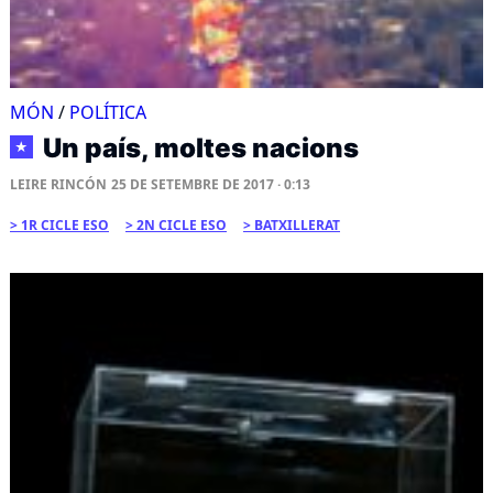
MÓN
/
POLÍTICA
Un país, moltes nacions
★
LEIRE RINCÓN
25 DE SETEMBRE DE 2017 · 0:13
1R CICLE ESO
2N CICLE ESO
BATXILLERAT