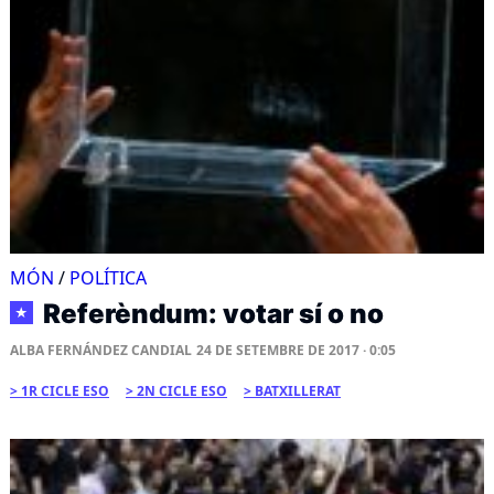
MÓN
/
POLÍTICA
Referèndum: votar sí o no
★
ALBA FERNÁNDEZ CANDIAL
24 DE SETEMBRE DE 2017 · 0:05
1R CICLE ESO
2N CICLE ESO
BATXILLERAT