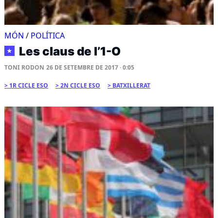
MÓN
/
POLÍTICA
Les claus de l’1-O
★
TONI RODON
26 DE SETEMBRE DE 2017 · 0:05
1R CICLE ESO
2N CICLE ESO
BATXILLERAT