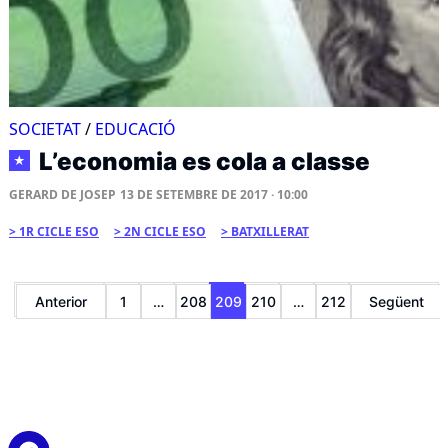
SOCIETAT
/
EDUCACIÓ
L’economia es cola a classe
★
GERARD DE JOSEP
13 DE SETEMBRE DE 2017 · 10:00
1R CICLE ESO
2N CICLE ESO
BATXILLERAT
Paginació
Anterior
1
…
208
209
210
…
212
Següent
de
les
entrades