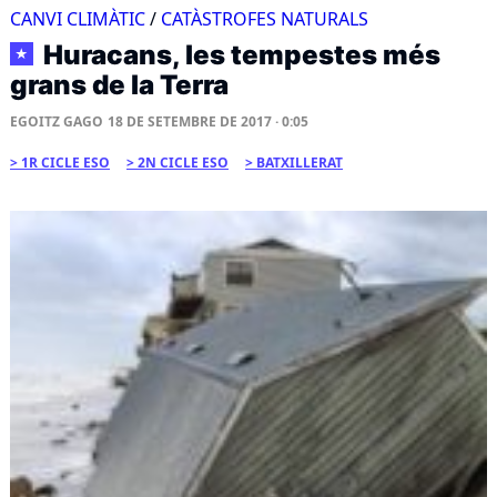
CANVI CLIMÀTIC
/
CATÀSTROFES NATURALS
Huracans, les tempestes més
★
grans de la Terra
EGOITZ GAGO
18 DE SETEMBRE DE 2017 · 0:05
1R CICLE ESO
2N CICLE ESO
BATXILLERAT