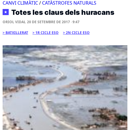
CANVI CLIMÀTIC
/
CATÀSTROFES NATURALS
Totes les claus dels huracans
★
ORIOL VIDAL
20 DE SETEMBRE DE 2017 · 9:47
BATXILLERAT
1R CICLE ESO
2N CICLE ESO