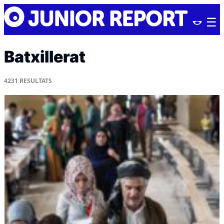
Skip
Junior
to
Report
content
Batxillerat
4231
RESULTATS