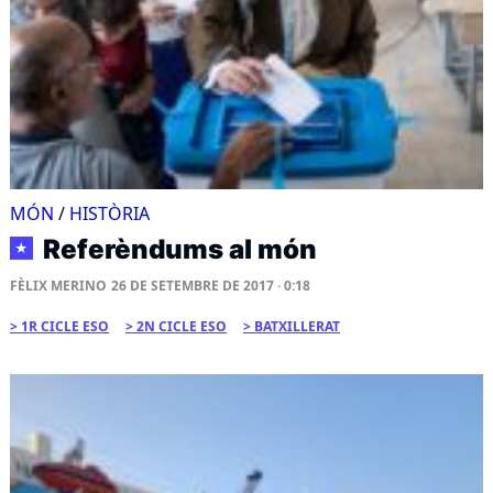
MÓN
/
HISTÒRIA
Referèndums al món
★
FÈLIX MERINO
26 DE SETEMBRE DE 2017 · 0:18
1R CICLE ESO
2N CICLE ESO
BATXILLERAT