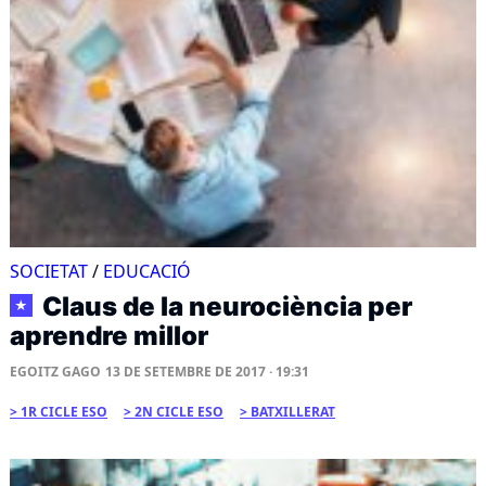
SOCIETAT
/
EDUCACIÓ
Claus de la neurociència per
★
aprendre millor
EGOITZ GAGO
13 DE SETEMBRE DE 2017 · 19:31
1R CICLE ESO
2N CICLE ESO
BATXILLERAT