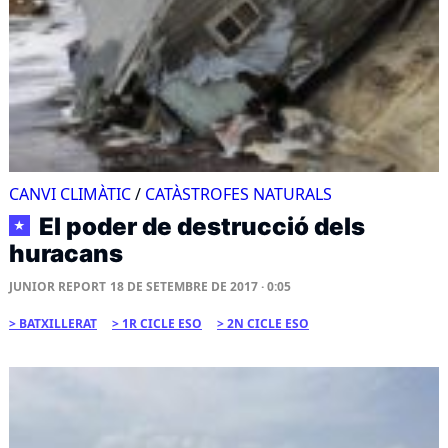
CANVI CLIMÀTIC
/
CATÀSTROFES NATURALS
El poder de destrucció dels
★
huracans
JUNIOR REPORT
18 DE SETEMBRE DE 2017 · 0:05
BATXILLERAT
1R CICLE ESO
2N CICLE ESO