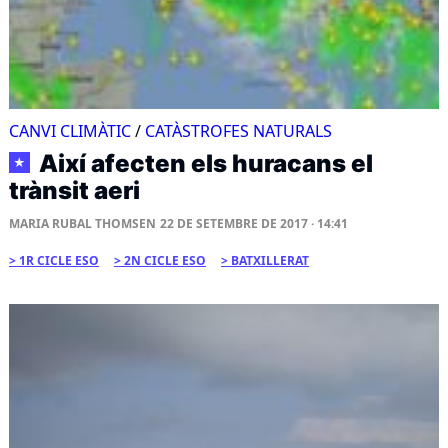
CANVI CLIMÀTIC
/
CATÀSTROFES NATURALS
Així afecten els huracans el
★
trànsit aeri
MARIA RUBAL THOMSEN
22 DE SETEMBRE DE 2017 · 14:41
1R CICLE ESO
2N CICLE ESO
BATXILLERAT