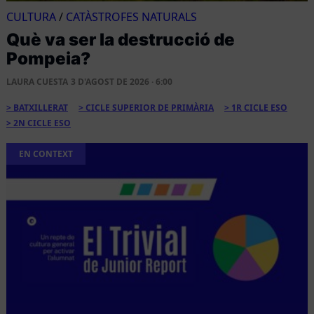
CULTURA
/
CATÀSTROFES NATURALS
Què va ser la destrucció de
Pompeia?
LAURA CUESTA
3 D'AGOST DE 2026 · 6:00
BATXILLERAT
CICLE SUPERIOR DE PRIMÀRIA
1R CICLE ESO
2N CICLE ESO
EN CONTEXT