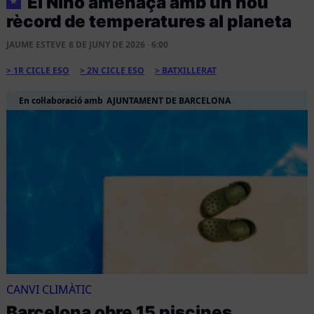
El Niño amenaça amb un nou
★
rècord de temperatures al planeta
JAUME ESTEVE
8 DE JUNY DE 2026 · 6:00
1R CICLE ESO
2N CICLE ESO
BATXILLERAT
En col·laboració amb
AJUNTAMENT DE BARCELONA
CANVI CLIMÀTIC
Barcelona obre 15 piscines