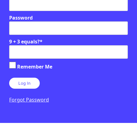
Password
9 + 3 equals?
*
Relacionats
Remember Me
EN CONTEXT
Forgot Password