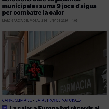
municipals i suma 9 jocs d’aigua
per combatre la calor
MARC GARCIA DEL MORAL
2 DE JUNY DE 2026 · 11:05
CANVI CLIMÀTIC
/
CATÀSTROFES NATURALS
La calor a Europa bat rècords al
★