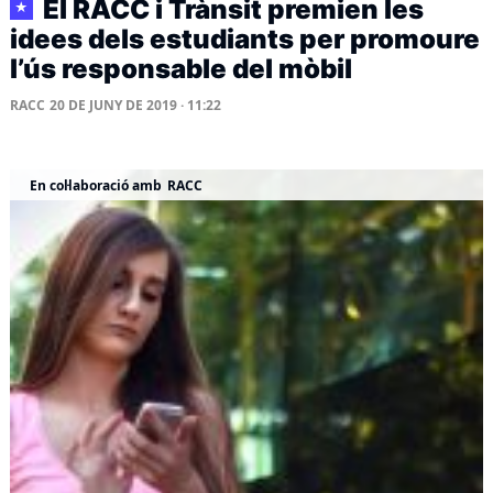
El RACC i Trànsit premien les
★
idees dels estudiants per promoure
l’ús responsable del mòbil
RACC
20 DE JUNY DE 2019 · 11:22
En col·laboració amb
RACC