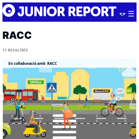
Skip
Junior
to
Report
content
RACC
11
RESULTATS
En col·laboració amb
RACC