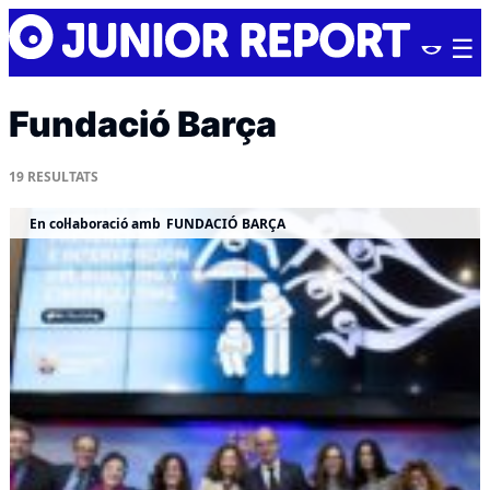
Skip
Junior
to
Report
content
Fundació Barça
19
RESULTATS
En col·laboració amb
FUNDACIÓ BARÇA