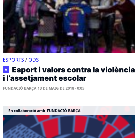
ESPORTS
/
ODS
Esport i valors contra la violència
★
i l’assetjament escolar
FUNDACIÓ BARÇA
13 DE MAIG DE 2018 · 0:05
En col·laboració amb
FUNDACIÓ BARÇA