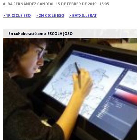
ALBA FERNÁNDEZ CANDIAL
15 DE FEBRER DE 2019 · 15:05
1R CICLE ESO
2N CICLE ESO
BATXILLERAT
En col·laboració amb
ESCOLA JOSO