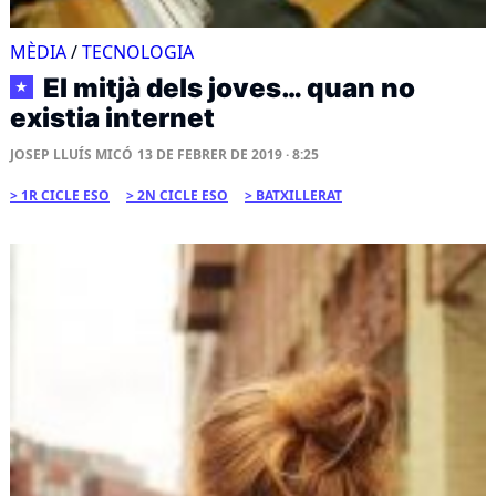
MÈDIA
/
TECNOLOGIA
El mitjà dels joves… quan no
★
existia internet
JOSEP LLUÍS MICÓ
13 DE FEBRER DE 2019 · 8:25
1R CICLE ESO
2N CICLE ESO
BATXILLERAT