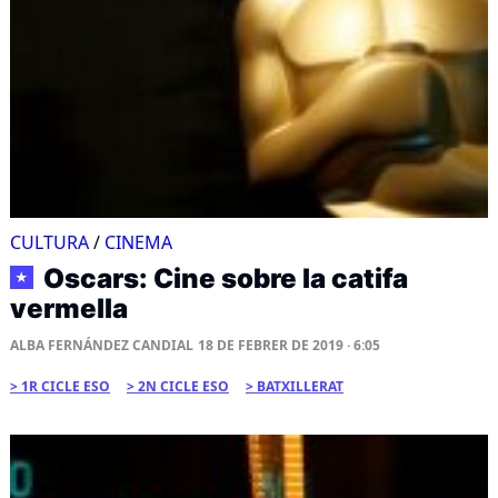
CULTURA
/
CINEMA
Oscars: Cine sobre la catifa
★
vermella
ALBA FERNÁNDEZ CANDIAL
18 DE FEBRER DE 2019 · 6:05
1R CICLE ESO
2N CICLE ESO
BATXILLERAT