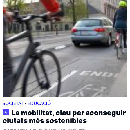
SOCIETAT
/
EDUCACIÓ
La mobilitat, clau per aconseguir
★
ciutats més sostenibles