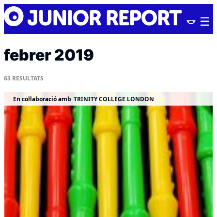
Skip
Junior
to
Report
content
febrer 2019
63
RESULTATS
En col·laboració amb
TRINITY COLLEGE LONDON