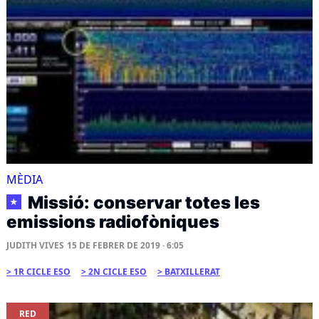
MÈDIA
Missió: conservar totes les
★
emissions radiofòniques
JUDITH VIVES
15 DE FEBRER DE 2019 · 6:05
1R CICLE ESO
2N CICLE ESO
BATXILLERAT
RED