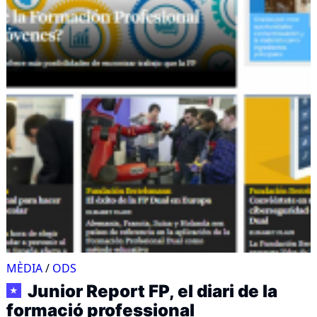
MÈDIA
/
ODS
Junior Report FP, el diari de la
★
formació professional