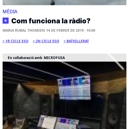
MÈDIA
Com funciona la ràdio?
★
MARIA RUBAL THOMSEN
14 DE FEBRER DE 2019 · 10:00
1R CICLE ESO
2N CICLE ESO
BATXILLERAT
En col·laboració amb
MICROFUSA