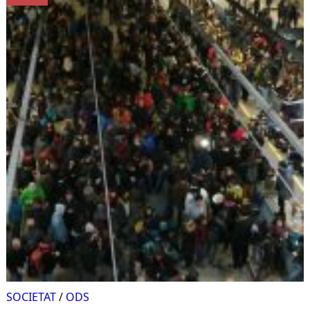
SOCIETAT
/
ODS