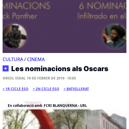
CULTURA
/
CINEMA
Les nominacions als Oscars
★
ORIOL VIDAL
19 DE FEBRER DE 2019 · 10:05
1R CICLE ESO
2N CICLE ESO
BATXILLERAT
En col·laboració amb
FCRI BLANQUERNA - URL