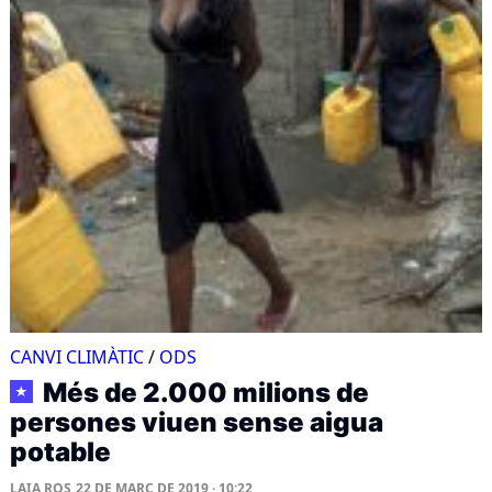
CANVI CLIMÀTIC
/
ODS
Més de 2.000 milions de
★
persones viuen sense aigua
potable
LAIA ROS
22 DE MARÇ DE 2019 · 10:22