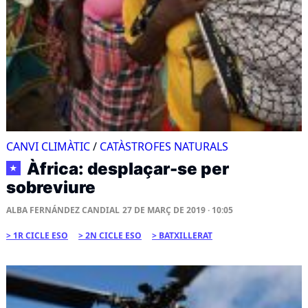
CANVI CLIMÀTIC
/
CATÀSTROFES NATURALS
Àfrica: desplaçar-se per
★
sobreviure
ALBA FERNÁNDEZ CANDIAL
27 DE MARÇ DE 2019 · 10:05
1R CICLE ESO
2N CICLE ESO
BATXILLERAT