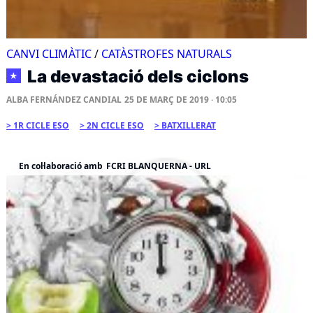
CANVI CLIMÀTIC
/
CATÀSTROFES NATURALS
La devastació dels ciclons
★
ALBA FERNÁNDEZ CANDIAL
25 DE MARÇ DE 2019 · 10:05
1R CICLE ESO
2N CICLE ESO
BATXILLERAT
En col·laboració amb
FCRI BLANQUERNA - URL