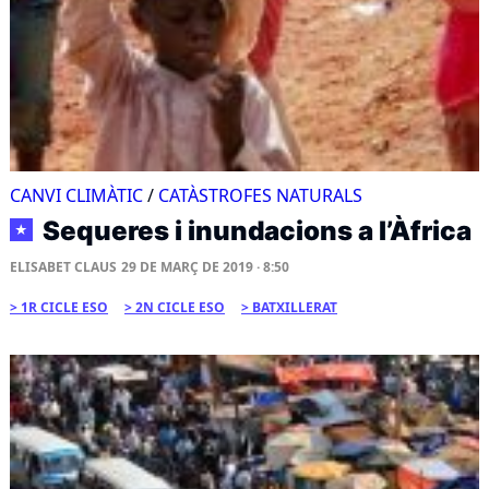
CANVI CLIMÀTIC
/
CATÀSTROFES NATURALS
Sequeres i inundacions a l’Àfrica
★
ELISABET CLAUS
29 DE MARÇ DE 2019 · 8:50
1R CICLE ESO
2N CICLE ESO
BATXILLERAT