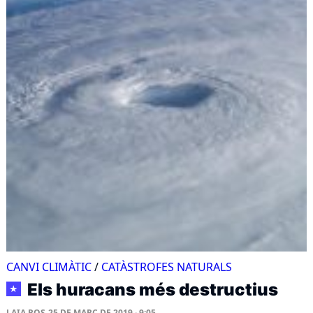
CANVI CLIMÀTIC
/
CATÀSTROFES NATURALS
Els huracans més destructius
★
LAIA ROS
25 DE MARÇ DE 2019 · 9:05