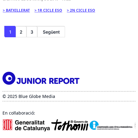
BATXILLERAT
1R CICLE ESO
2N CICLE ESO
Paginació
1
2
3
Següent
de
les
entrades
© 2025 Blue Globe Media
En col·laboració: