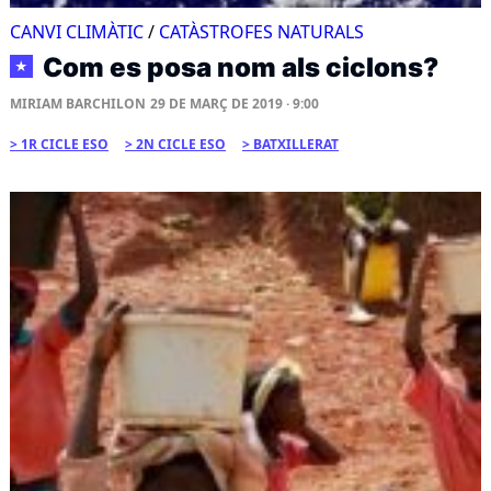
CANVI CLIMÀTIC
/
CATÀSTROFES NATURALS
Com es posa nom als ciclons?
★
MIRIAM BARCHILON
29 DE MARÇ DE 2019 · 9:00
1R CICLE ESO
2N CICLE ESO
BATXILLERAT