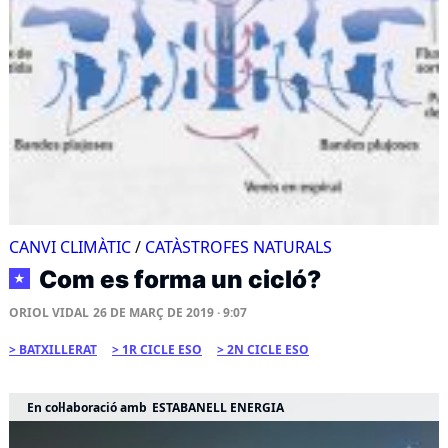
CANVI CLIMÀTIC
/
CATÀSTROFES NATURALS
Com es forma un cicló?
★
ORIOL VIDAL
26 DE MARÇ DE 2019 · 9:07
BATXILLERAT
1R CICLE ESO
2N CICLE ESO
En col·laboració amb
ESTABANELL ENERGIA