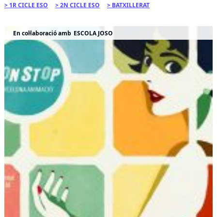
1R CICLE ESO
2N CICLE ESO
BATXILLERAT
En col·laboració amb
ESCOLA JOSO