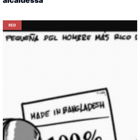
alcaldessa”
RED