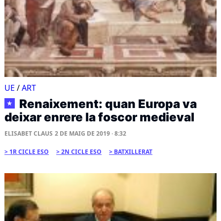
UE
/
ART
Renaixement: quan Europa va
★
deixar enrere la foscor medieval
ELISABET CLAUS
2 DE MAIG DE 2019 · 8:32
1R CICLE ESO
2N CICLE ESO
BATXILLERAT