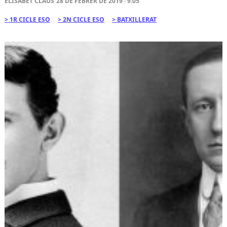
ELISABET CLAUS
28 DE FEBRER DE 2019 · 9:05
1R CICLE ESO
2N CICLE ESO
BATXILLERAT