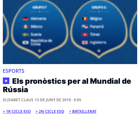
ESPORTS
Els pronòstics per al Mundial de
★
Rússia
ELISABET CLAUS
13 DE JUNY DE 2018 · 0:05
1R CICLE ESO
2N CICLE ESO
BATXILLERAT