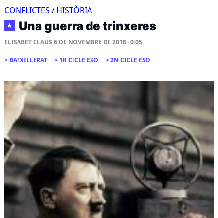
CONFLICTES
/
HISTÒRIA
Una guerra de trinxeres
★
ELISABET CLAUS
6 DE NOVEMBRE DE 2018 · 0:05
BATXILLERAT
1R CICLE ESO
2N CICLE ESO