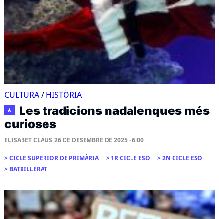
CULTURA
/
HISTÒRIA
Les tradicions nadalenques més
★
curioses
ELISABET CLAUS
26 DE DESEMBRE DE 2025 · 6:00
CICLE SUPERIOR DE PRIMÀRIA
1R CICLE ESO
2N CICLE ESO
BATXILLERAT