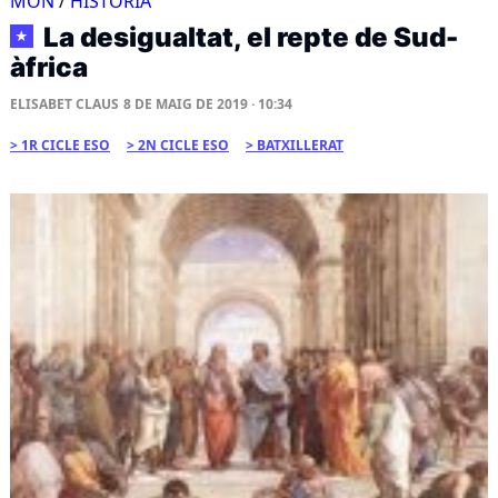
MÓN
/
HISTÒRIA
La desigualtat, el repte de Sud-
★
àfrica
ELISABET CLAUS
8 DE MAIG DE 2019 · 10:34
1R CICLE ESO
2N CICLE ESO
BATXILLERAT