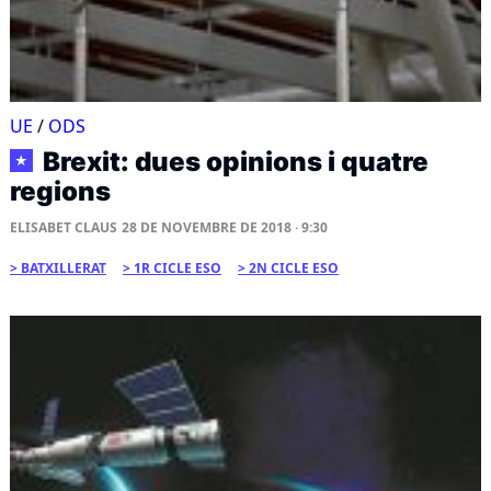
UE
/
ODS
Brexit: dues opinions i quatre
★
regions
ELISABET CLAUS
28 DE NOVEMBRE DE 2018 · 9:30
BATXILLERAT
1R CICLE ESO
2N CICLE ESO