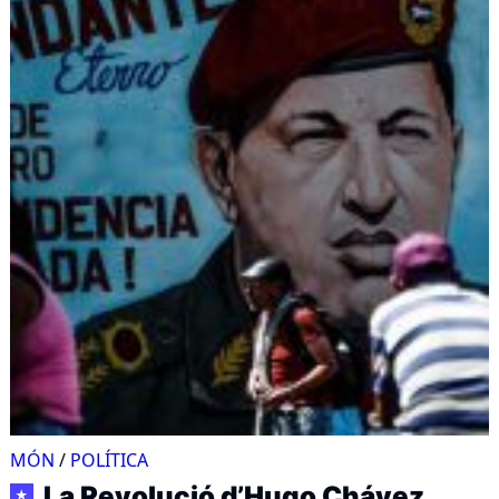
MÓN
/
POLÍTICA
La Revolució d’Hugo Chávez
★