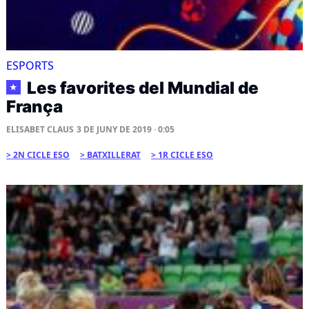
ESPORTS
Les favorites del Mundial de
★
França
ELISABET CLAUS
3 DE JUNY DE 2019 · 0:05
2N CICLE ESO
BATXILLERAT
1R CICLE ESO