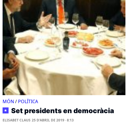
MÓN
/
POLÍTICA
Set presidents en democràcia
★
ELISABET CLAUS
25 D'ABRIL DE 2019 · 8:13