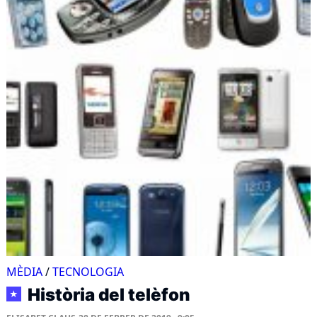
MÈDIA
/
TECNOLOGIA
Història del telèfon
★