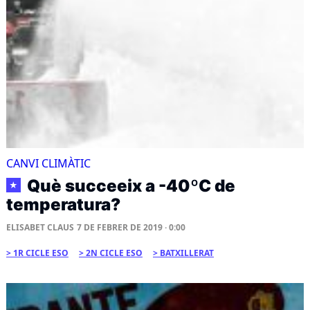
CANVI CLIMÀTIC
Què succeeix a -40ºC de
★
temperatura?
ELISABET CLAUS
7 DE FEBRER DE 2019 · 0:00
1R CICLE ESO
2N CICLE ESO
BATXILLERAT