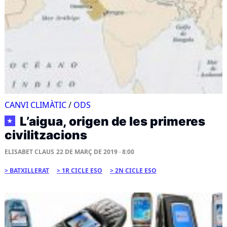
CANVI CLIMÀTIC
/
ODS
L’aigua, origen de les primeres
★
civilitzacions
ELISABET CLAUS
22 DE MARÇ DE 2019 · 8:00
BATXILLERAT
1R CICLE ESO
2N CICLE ESO