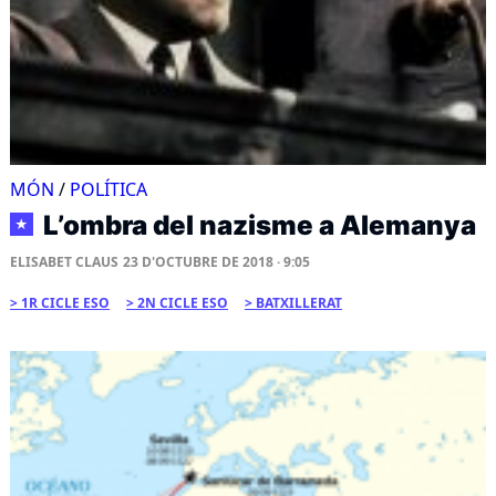
MÓN
/
POLÍTICA
L’ombra del nazisme a Alemanya
★
ELISABET CLAUS
23 D'OCTUBRE DE 2018 · 9:05
1R CICLE ESO
2N CICLE ESO
BATXILLERAT