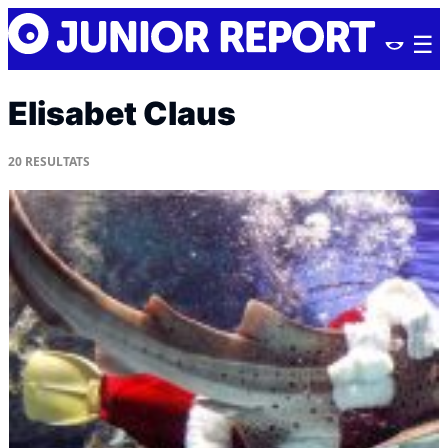
Skip
Junior
to
Report
content
Elisabet Claus
20
RESULTATS