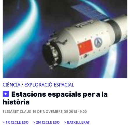
CIÈNCIA
/
EXPLORACIÓ ESPACIAL
Estacions espacials per a la
★
història
ELISABET CLAUS
19 DE NOVEMBRE DE 2018 · 9:00
1R CICLE ESO
2N CICLE ESO
BATXILLERAT