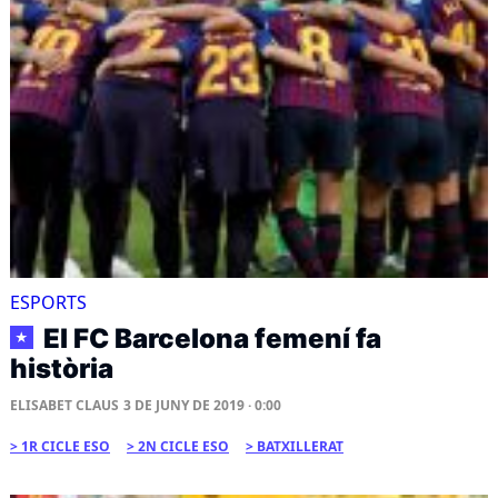
ESPORTS
El FC Barcelona femení fa
★
història
ELISABET CLAUS
3 DE JUNY DE 2019 · 0:00
1R CICLE ESO
2N CICLE ESO
BATXILLERAT