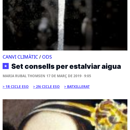
CANVI CLIMÀTIC
/
ODS
Set consells per estalviar aigua
★
MARIA RUBAL THOMSEN
17 DE MARÇ DE 2019 · 9:05
1R CICLE ESO
2N CICLE ESO
BATXILLERAT