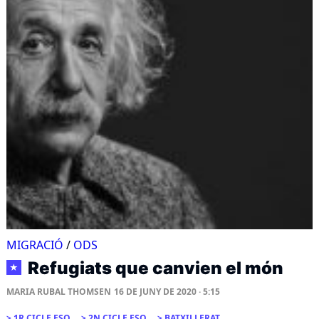
MIGRACIÓ
/
ODS
Refugiats que canvien el món
★
MARIA RUBAL THOMSEN
16 DE JUNY DE 2020 · 5:15
1R CICLE ESO
2N CICLE ESO
BATXILLERAT