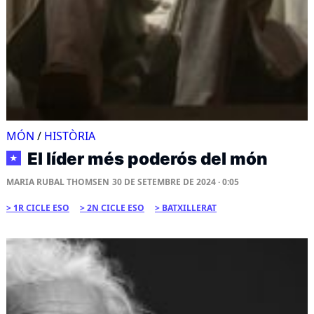
MÓN
/
HISTÒRIA
El líder més poderós del món
★
MARIA RUBAL THOMSEN
30 DE SETEMBRE DE 2024 · 0:05
1R CICLE ESO
2N CICLE ESO
BATXILLERAT