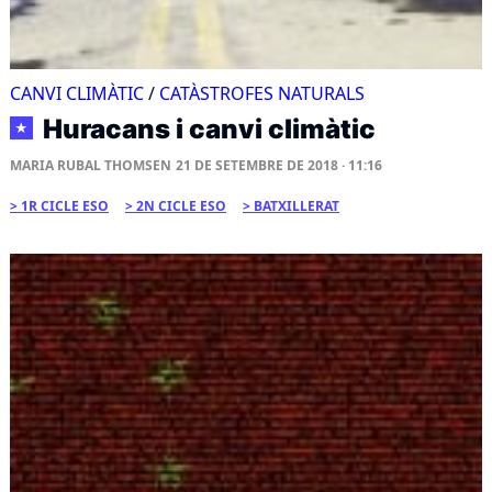
CANVI CLIMÀTIC
/
CATÀSTROFES NATURALS
Huracans i canvi climàtic
★
MARIA RUBAL THOMSEN
21 DE SETEMBRE DE 2018 · 11:16
1R CICLE ESO
2N CICLE ESO
BATXILLERAT