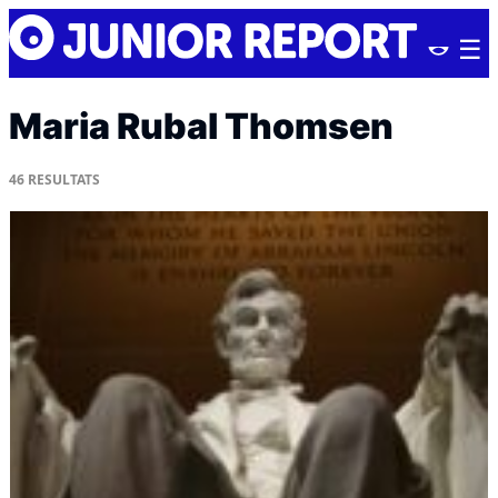
Skip
Junior
to
Report
content
Maria Rubal Thomsen
46
RESULTATS