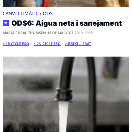
CANVI CLIMÀTIC
/
ODS
ODS6: Aigua neta i sanejament
★
MARIA RUBAL THOMSEN
19 DE MARÇ DE 2019 · 9:05
1R CICLE ESO
2N CICLE ESO
BATXILLERAT