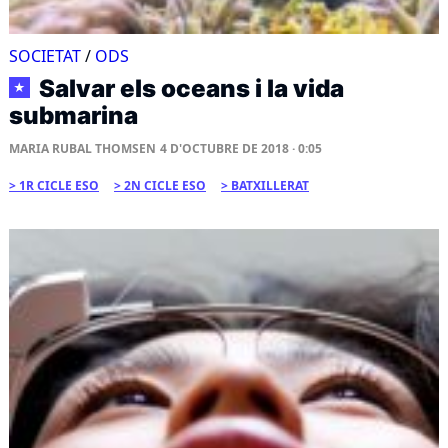
SOCIETAT
/
ODS
Salvar els oceans i la vida
★
submarina
MARIA RUBAL THOMSEN
4 D'OCTUBRE DE 2018 · 0:05
1R CICLE ESO
2N CICLE ESO
BATXILLERAT