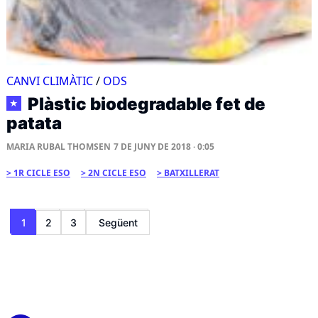
CANVI CLIMÀTIC
/
ODS
Plàstic biodegradable fet de
★
patata
MARIA RUBAL THOMSEN
7 DE JUNY DE 2018 · 0:05
1R CICLE ESO
2N CICLE ESO
BATXILLERAT
Paginació
1
2
3
Següent
de
les
entrades